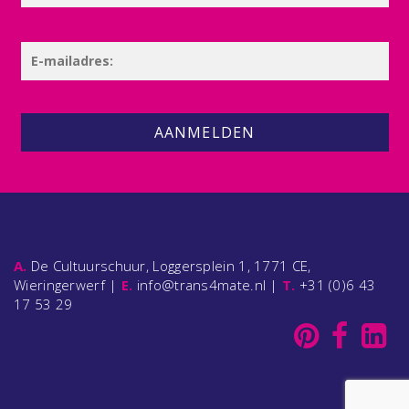
AANMELDEN
A.
De Cultuurschuur, Loggersplein 1, 1771 CE,
Wieringerwerf |
E.
info@trans4mate.nl |
T.
+31 (0)6 43
17 53 29