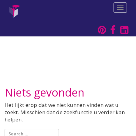
T
o
g
g
l
e
n
a
v
i
g
a
t
i
Niets gevonden
o
n
Het lijkt erop dat we niet kunnen vinden wat u
zoekt. Misschien dat de zoekfunctie u verder kan
helpen.