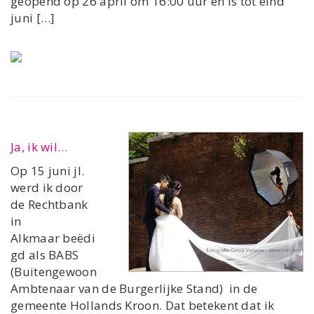
geopend op 26 april om 16:00 uur en is tot eind
juni […]
Ja, ik wil…
Op 15 juni jl.
werd ik door
de Rechtbank
in
Alkmaar beëdi
gd als BABS
(Buitengewoon
Ambtenaar van de Burgerlijke Stand) in de
gemeente Hollands Kroon. Dat betekent dat ik