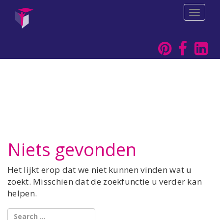
T
o
g
g
l
e
n
a
v
i
g
a
t
i
Niets gevonden
o
n
Het lijkt erop dat we niet kunnen vinden wat u
zoekt. Misschien dat de zoekfunctie u verder kan
helpen.