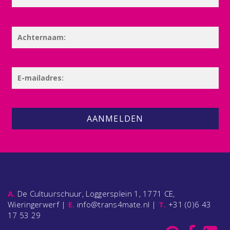
AANMELDEN
A.
De Cultuurschuur, Loggersplein 1, 1771 CE,
Wieringerwerf |
E.
info@trans4mate.nl |
T.
+31 (0)6 43
17 53 29