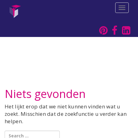
T
o
g
g
l
e
n
a
v
i
g
a
t
i
Niets gevonden
o
n
Het lijkt erop dat we niet kunnen vinden wat u
zoekt. Misschien dat de zoekfunctie u verder kan
helpen.