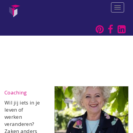
T
o
g
g
l
e
n
a
v
i
g
a
t
i
o
Coaching
n
Wil jij iets in je
leven of
werken
veranderen?
Zaken anders