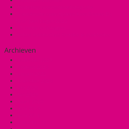
Voorzitter NIVO-NH
Workshop smartphonefotografie
Trans4mate open tijdens Kom Binnen Bij
Bedrijven Dagen 2022
1,5 meter in Schagen …
Online masterclass Ontdek je plakfactor
Archieven
december 2025
februari 2023
januari 2022
november 2020
juni 2020
mei 2020
maart 2020
april 2019
april 2018
november 2017