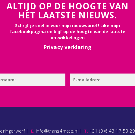
ALTIJD OP DE HOOGTE VAN
HET LAATSTE NIEUWS.
Schrijf je snel in voor mijn nieuwsbrief! Like mijn
facebookpagina en blijf op de hoogte van de laatste
ontwikkelingen
Privacy verklaring
ieringerwerf |
E.
info@trans4mate.nl |
T.
+31 (0)6 43 17 53 2