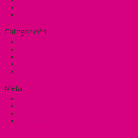
juni 2017
mei 2017
april 2017
Categorieën
Coaching
Fotografie
Nieuws
Trainingen
Workshops
Meta
Login
Vermeldingen feed
Reacties feed
WordPress.org