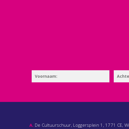
A.
De Cultuurschuur, Loggersplein 1, 1771 CE, W