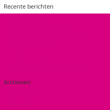
Recente berichten
Voorzitter NIVO-NH
Workshop smartphonefotografie
Trans4mate open tijdens Kom Binnen Bij
Bedrijven Dagen 2022
1,5 meter in Schagen …
Online masterclass Ontdek je plakfactor
Archieven
december 2025
februari 2023