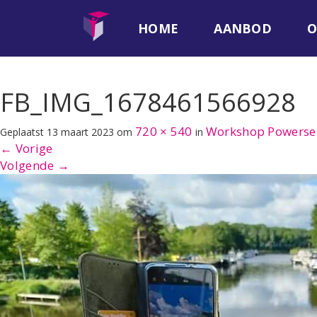
HOME
AANBOD
O
FB_IMG_1678461566928
720 × 540
Workshop Powerse
Geplaatst
13 maart 2023
om
in
←
Vorige
Volgende
→