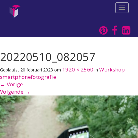
T
o
g
g
l
e
n
a
20220510_082057
v
i
1920 × 2560
Workshop
Geplaatst
20 februari 2023
om
in
g
a
smartphonefotografie
t
←
Vorige
i
Volgende
→
o
n