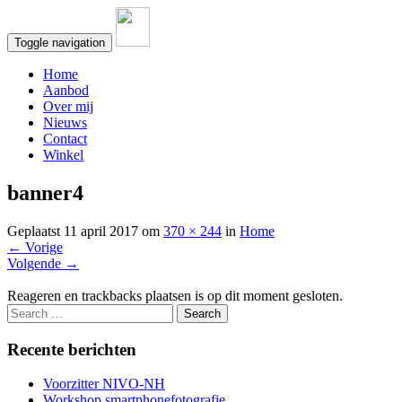
Toggle navigation
Home
Aanbod
Over mij
Nieuws
Contact
Winkel
banner4
Geplaatst
11 april 2017
om
370 × 244
in
Home
←
Vorige
Volgende
→
Reageren en trackbacks plaatsen is op dit moment gesloten.
Recente berichten
Voorzitter NIVO-NH
Workshop smartphonefotografie