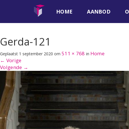
HOME
AANBOD
O
Gerda-121
511 × 768
Home
Geplaatst
1 september 2020
om
in
←
Vorige
Volgende
→