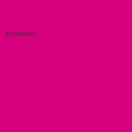
1,5 meter in Schagen …
Online masterclass Ontdek je plakfactor
Archieven
december 2025
februari 2023
januari 2022
november 2020
juni 2020
mei 2020
maart 2020