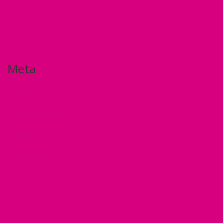
Trainingen
Workshops
Meta
Login
Vermeldingen feed
Reacties feed
WordPress.org