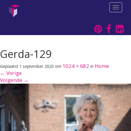
T
o
g
g
l
e
n
a
Gerda-129
v
i
1024 × 682
Home
Geplaatst
1 september 2020
om
in
g
a
←
Vorige
t
Volgende
→
i
o
n