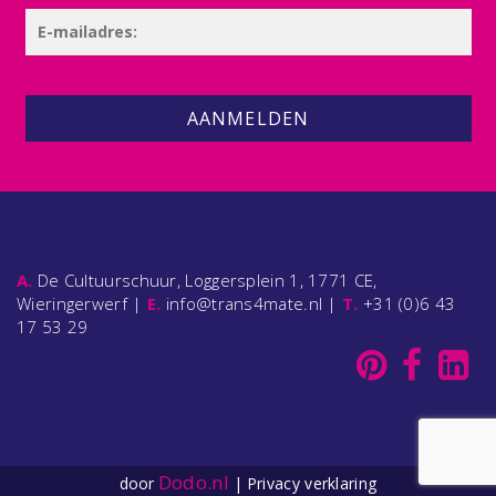
AANMELDEN
A.
De Cultuurschuur, Loggersplein 1, 1771 CE,
Wieringerwerf |
E.
info@trans4mate.nl |
T.
+31 (0)6 43
17 53 29
Dodo.nl
door
|
Privacy verklaring