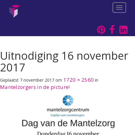
T
o
g
g
l
e
n
a
Uitnodiging 16 november
v
i
2017
g
a
1720 × 2560
Geplaatst
7 november 2017
om
in
t
Mantelzorgers in de picture!
i
o
n