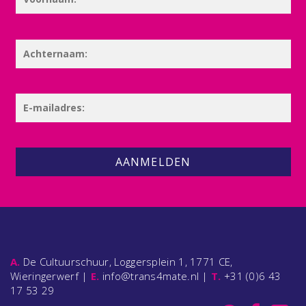
AANMELDEN
A.
De Cultuurschuur, Loggersplein 1, 1771 CE,
Wieringerwerf |
E.
info@trans4mate.nl |
T.
+31 (0)6 43
17 53 29