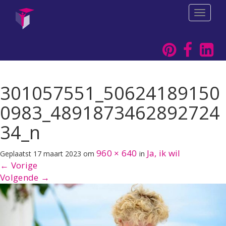
T
o
g
g
l
e
n
a
301057551_50624189150
v
i
0983_4891873462892724
g
a
34_n
t
i
960 × 640
Ja, ik wil
Geplaatst
17 maart 2023
om
in
o
←
Vorige
n
Volgende
→