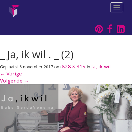
T
o
g
g
l
e
n
a
_ Ja, ik wil . _ (2)
v
i
828 × 315
Ja, ik wil
Geplaatst
6 november 2017
om
in
g
a
←
Vorige
t
Volgende
→
i
o
n