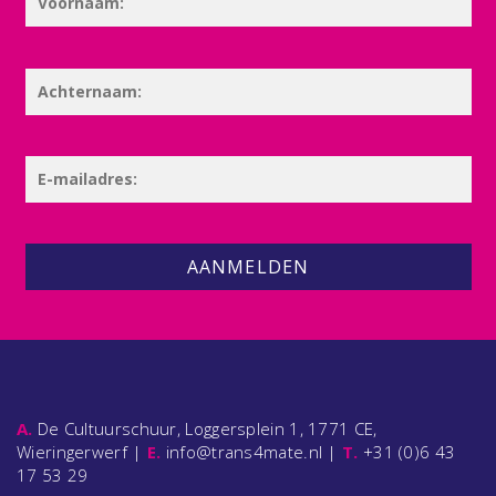
AANMELDEN
A.
De Cultuurschuur, Loggersplein 1, 1771 CE,
Wieringerwerf |
E.
info@trans4mate.nl |
T.
+31 (0)6 43
17 53 29