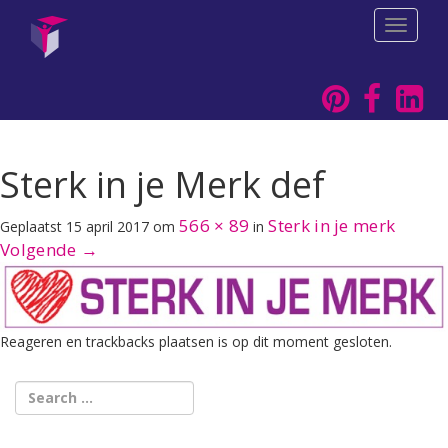
T
o
g
g
l
e
n
a
Sterk in je Merk def
v
i
566 × 89
Sterk in je merk
Geplaatst
15 april 2017
om
in
g
a
Volgende
→
t
i
o
n
Reageren en trackbacks plaatsen is op dit moment gesloten.